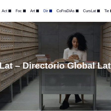
Act
Foc
Art
Dir
CoFraDiAs
CursLat
Tie
Lat – Directorio Global La