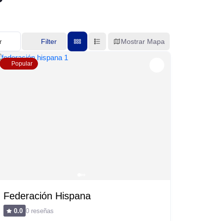
r
Filter
Mostrar Mapa
Popular
Federación Hispana
0 reseñas
0.0