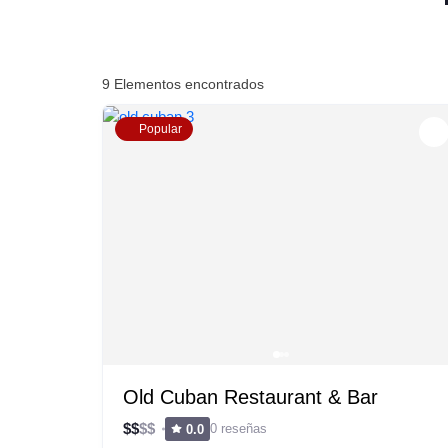
9
Elementos encontrados
Popular
Old Cuban Restaurant & Bar
$
$
$
$
0 reseñas
0.0