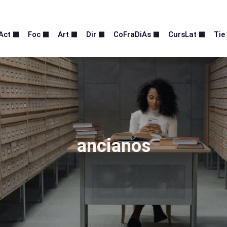
Act
Foc
Art
Dir
CoFraDiAs
CursLat
Tie
ancianos