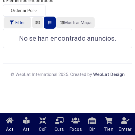
0
Elementos encontrados
Ordenar Por
Filter
Mostrar Mapa
No se han encontrado anuncios.
© WebLat International 2025. Created by
WebLat Design
Act
Art
CoF
Curs
Focos
Dir
Tien
Entrar