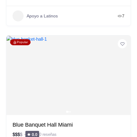
Apoyo a Latinos
7
Popular
Blue Banquet Hall Miami
$
$
$
$
0 reseñas
0.0